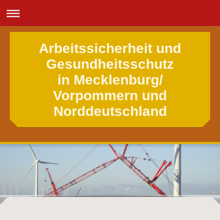
Arbeitssicherheit und
Gesundheitsschutz
in Mecklenburg/
Vorpommern und
Norddeutschland
Büro für Arbeitssicherheit Kupzig Mitglied im VDSI